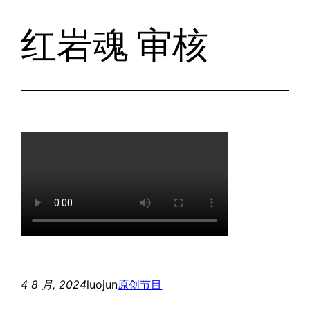
红岩魂 审核
跳
至
内
容
4 8 月, 2024
luojun
原创节目