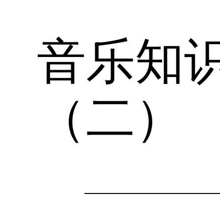
音乐知
跳
至
内
容
（二）