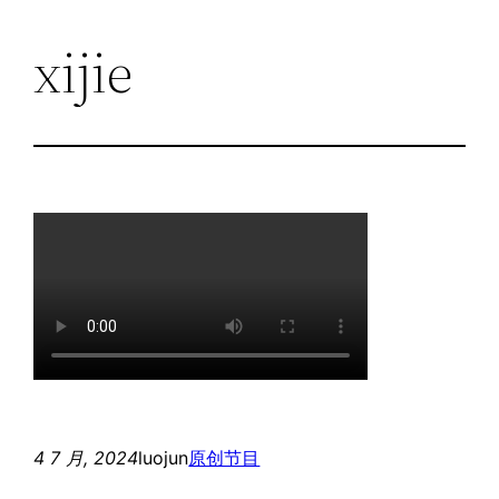
xijie
跳
至
内
容
4 7 月, 2024
luojun
原创节目