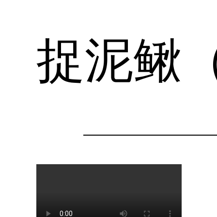
捉泥鳅
跳
至
内
容