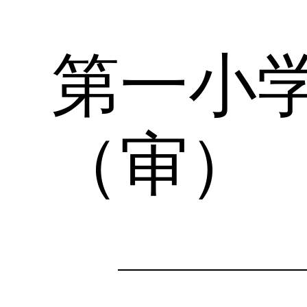
第一小
跳
至
内
容
（审）