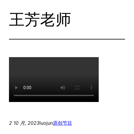
王芳老师
跳
至
内
容
2 10 月, 2023
luojun
原创节目