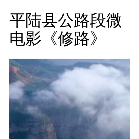
平陆县公路段微
跳
至
电影《修路》
内
容