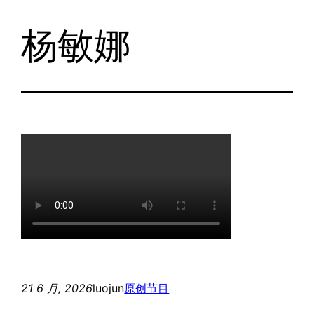
杨敏娜
跳
至
内
容
21 6 月, 2026
luojun
原创节目