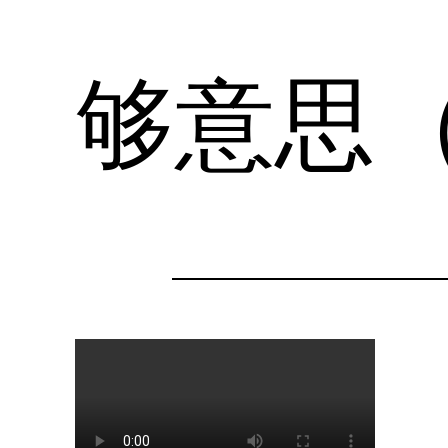
够意思
跳
至
内
容