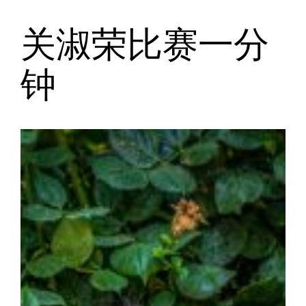
关淑荣比赛一分
跳
至
钟
内
容